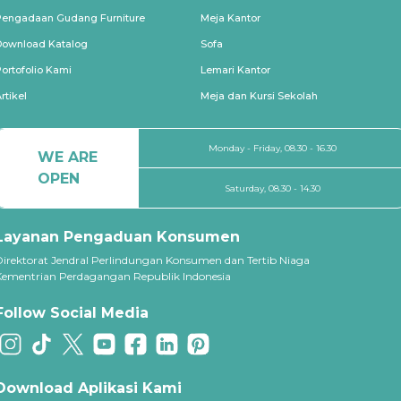
Pengadaan Gudang Furniture
Meja Kantor
Download Katalog
Sofa
ortofolio Kami
Lemari Kantor
rtikel
Meja dan Kursi Sekolah
Monday - Friday, 08.30 - 16.30
WE ARE
OPEN
Saturday, 08.30 - 14.30
Layanan Pengaduan Konsumen
Direktorat Jendral Perlindungan Konsumen dan Tertib Niaga
Kementrian Perdagangan Republik Indonesia
Follow Social Media
Download Aplikasi Kami