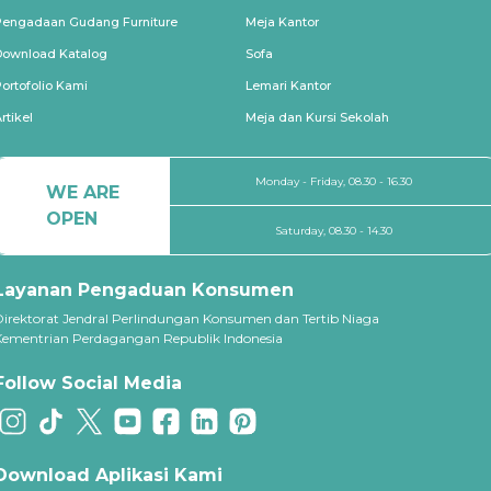
Pengadaan Gudang Furniture
Meja Kantor
Download Katalog
Sofa
ortofolio Kami
Lemari Kantor
rtikel
Meja dan Kursi Sekolah
Monday - Friday, 08.30 - 16.30
WE ARE
OPEN
Saturday, 08.30 - 14.30
Layanan Pengaduan Konsumen
Direktorat Jendral Perlindungan Konsumen dan Tertib Niaga
Kementrian Perdagangan Republik Indonesia
Follow Social Media
Download Aplikasi Kami