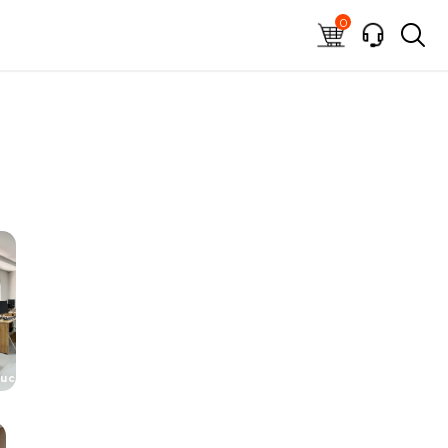
0
ucation