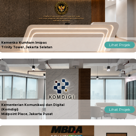
Kemenko Kumham Imipas
Lihat Projek
Trinity Tower, Jakarta Selatan
Kementerian Komunikasi dan Digital
Lihat Projek
(Komdigi)
Midpoint Place, Jakarta Pusat