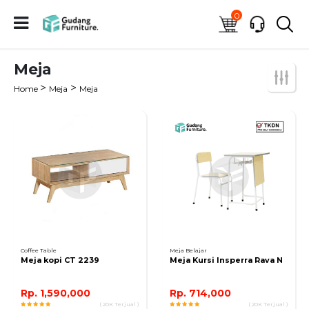
0
Meja
>
>
Home
Meja
Meja
Coffee Table
Meja Belajar
Meja kopi CT 2239
Meja Kursi Insperra Rava N
Rp. 1,590,000
Rp. 714,000
( 20K Terjual )
( 20K Terjual )