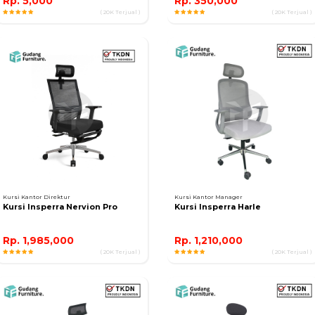
Rp. 5,000
Rp. 350,000
( 20K Terjual )
( 20K Terjual )
Kursi Kantor Direktur
Kursi Kantor Manager
Kursi Insperra Nervion Pro
Kursi Insperra Harle
Rp. 1,985,000
Rp. 1,210,000
( 20K Terjual )
( 20K Terjual )