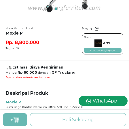
Kursi Kantor Direktur
Share
Moxie P
Brand :
Rp. 8,800,000
Art'l
Terjual 1K+
Lihat Selengkapnya
Estimasi Biaya Pengiriman
Hanya
Rp 60.000
dengan
GF Trucking
*syarat dan ketentuan berlaku
Deskripsi Produk
WhatsApp
Moxie P
Kursi Kerja Kantor Premium Office Artl Chair Moxie P
SPESIFIKASI
+
Beli Sekarang
Material Syntethic Leather