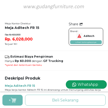
Meja Kantor Direktur
Share
Meja Aditech FR 15
Brand :
Rp. 8,460,000
Aditech
Rp. 6,028,000
Lihat Selengkapnya
Terjual 1K+
Estimasi Biaya Pengiriman
Hanya
Rp 60.000
dengan
GF Trucking
*syarat dan ketentuan berlaku
Deskripsi Produk
WhatsApp
Meja Aditech FR 15
Meja kerja kantor Aditech FR 15 ini dirancang untuk menunjang aktivitas kerja
dengan maksimal. Dengan ukuran yang luas, meja ini memberikan ruang kerja
yang lega untuk berbagai kebutuhan, mulai dari penggunaan komputer
+
Beli Sekarang
hingga penyusunan dokumen penting. Material berkualitas tinggi serta
finishing rapi menjadikan meja ini tahan lama dan mudah dirawat. Desainnya
yang profesional memberikan kesan percaya diri dalam bekerja.