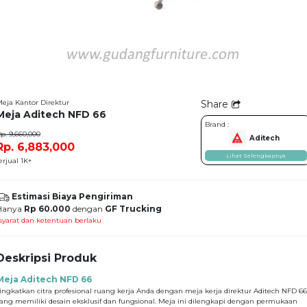
eja Kantor Direktur
Share
Meja Aditech NFD 66
Brand :
p. 9,660,000
Aditech
Rp. 6,883,000
Lihat Selengkapnya
erjual 1K+
Estimasi Biaya Pengiriman
Hanya
Rp 60.000
dengan
GF Trucking
syarat dan ketentuan berlaku
Deskripsi Produk
Meja Aditech NFD 66
ingkatkan citra profesional ruang kerja Anda dengan meja kerja direktur Aditech NFD 66
ang memiliki desain eksklusif dan fungsional. Meja ini dilengkapi dengan permukaan