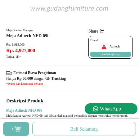
Meja Kantor Manager
Share
Meja Aditech NFD 09i
Brand :
Rp. 6,915,000
Aditech
Rp. 4,927,000
Lihat Selengkapnya
Terjual 1K+
Estimasi Biaya Pengiriman
Hanya
Rp 60.000
dengan
GF Trucking
*syarat dan ketentuan berlaku
Deskripsi Produk
WhatsApp
Meja Aditech NFD 09i
Meja kantor Aditech NFD 09i ini dibuat dari material berkualitas dengan konstruksi kokoh untuk
penggunaan jangka panjang. Finishing rapi dan warna netral membuat meja mudah dipadukan dengan
lemari arsip, credenza, maupun kursi direktur. Sangat ideal untuk ruang kerja pimpinan, ruang
+
Beli Sekarang
manajerial, hingga kantor perusahaan modern.
Spesifikasi Produk :