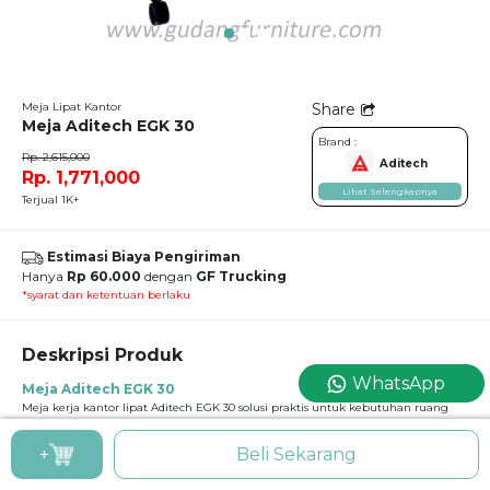
Meja Lipat Kantor
Share
Meja Aditech EGK 30
Brand :
Rp. 2,615,000
Aditech
Rp. 1,771,000
Lihat Selengkapnya
Terjual 1K+
Estimasi Biaya Pengiriman
Hanya
Rp 60.000
dengan
GF Trucking
*syarat dan ketentuan berlaku
Deskripsi Produk
WhatsApp
Meja Aditech EGK 30
Meja kerja kantor lipat Aditech EGK 30 solusi praktis untuk kebutuhan ruang
kerja modern yang fleksibel. Dirancang dengan sistem lipat yang mudah
digunakan, meja ini dapat dibuka saat dibutuhkan dan dilipat kembali untuk
+
Beli Sekarang
menghemat ruang. Permukaan meja yang luas dan kokoh sangat cocok untuk
berbagai aktivitas seperti pelatihan, seminar, meeting, hingga pekerjaan harian
di kantor. Rangka kaki besi berkualitas tinggi memastikan stabilitas maksimal,