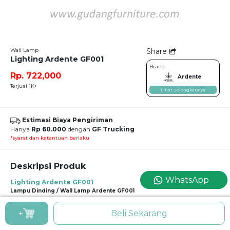
Wall Lamp
Share
Lighting Ardente GF001
Brand :
Rp. 722,000
Ardente
Terjual 1K+
Lihat Selengkapnya
Estimasi Biaya Pengiriman
Hanya
Rp 60.000
dengan
GF Trucking
*syarat dan ketentuan berlaku
Deskripsi Produk
WhatsApp
Lighting Ardente GF001
Lampu Dinding / Wall Lamp Ardente GF001
Lampu dinding berbentuk lingkaran ini bisa melengkapi kesan minimalis dan
+
Beli Sekarang
modern dari hunian Anda, lho! Yuk terapkan langsung di area kosong dalam
dinding hunian Anda!