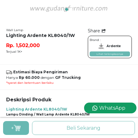
Wall Lamp
Share
Lighting Ardente KL8040/1W
Brand :
Rp. 1,502,000
Ardente
Terjual 1K+
Lihat Selengkapnya
Estimasi Biaya Pengiriman
Hanya
Rp 60.000
dengan
GF Trucking
*syarat dan ketentuan berlaku
Deskripsi Produk
WhatsApp
Lighting Ardente KL8040/1W
Lampu Dinding / Wall Lamp Ardente KL8040/1W
Klasik dan berwarna putih; tidakkah dua hal ini membuahkan kesan manis
+
Beli Sekarang
terhadap ruangan Anda? Ditambah lagi dengan kristal-kristal yang ikut
menghiasi lampu dinding ini. Seperti ruangannya para putri di buku cerita, ya?