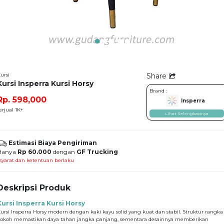
ursi
Share
Kursi Insperra Kursi Horsy
Brand :
Rp. 598,000
Insperra
erjual 1K+
Lihat Selengkapnya
Estimasi Biaya Pengiriman
Hanya
Rp 60.000
dengan
GF Trucking
syarat dan ketentuan berlaku
Deskripsi Produk
Kursi Insperra Kursi Horsy
ursi Insperra Horsy modern dengan kaki kayu solid yang kuat dan stabil. Struktur rangka
okoh memastikan daya tahan jangka panjang, sementara desainnya memberikan