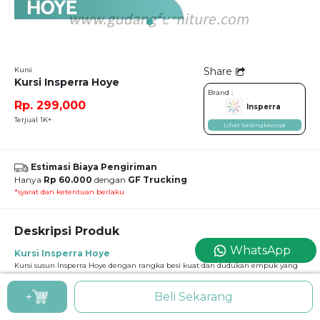
Kursi
Share
Kursi Insperra Hoye
Brand :
Rp. 299,000
Insperra
Terjual 1K+
Lihat Selengkapnya
Estimasi Biaya Pengiriman
Hanya
Rp 60.000
dengan
GF Trucking
*syarat dan ketentuan berlaku
Deskripsi Produk
WhatsApp
Kursi Insperra Hoye
Kursi susun Insperra Hoye dengan rangka besi kuat dan dudukan empuk yang
dirancang untuk kenyamanan penggunaan jangka panjang. Cocok digunakan
untuk acara seminar, rapat, pelatihan, hingga kegiatan resmi di aula dan
+
Beli Sekarang
gedung pertemuan.
Spesifikasi Produk :