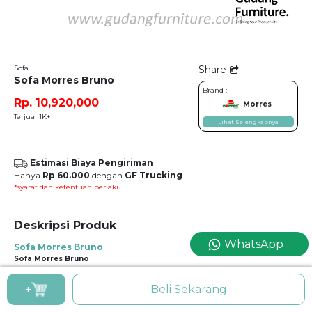
Sofa
Share
Sofa Morres Bruno
Brand :
Rp. 10,920,000
Morres
Terjual 1K+
Lihat Selengkapnya
Estimasi Biaya Pengiriman
Hanya
Rp 60.000
dengan
GF Trucking
*syarat dan ketentuan berlaku
Deskripsi Produk
WhatsApp
Sofa Morres Bruno
Sofa Morres Bruno
Spesifikasi :
+
Beli Sekarang
OSCAR LEATHER EXTREME BN 30423