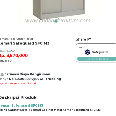
emari Arsip Kantor Metal
Share
Lemari Safeguard SFC M3
Brand :
p. 3,757,000
Safeguard
Rp. 3,570,000
Lihat Selengkapnya
erjual 1K+
Estimasi Biaya Pengiriman
Hanya
Rp 60.000
dengan
GF Trucking
syarat dan ketentuan berlaku
Deskripsi Produk
Lemari Safeguard SFC M3
illing Cabinet Metal / Lemari Cabinet Metal Kantor Safeguard SFC M3